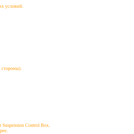
их условий.
.
 стороны).
Suspension Control Box.
рее.