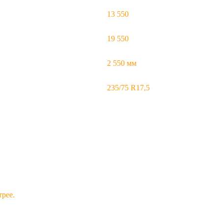
13 550
19 550
2 550 мм
235/75 R17,5
трее.