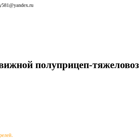
ey581@yandex.ru
вижной полуприцеп-тяжеловоз
релей.