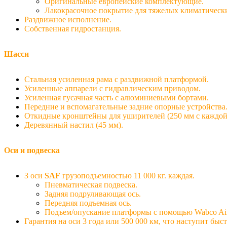
Оригинальные европейские комплектующие.
Лакокрасочное покрытие для тяжелых климатическ
Раздвижное исполнение.
Собственная гидростанция.
Шасси
Стальная усиленная рама с раздвижной платформой.
Усиленные аппарели с гидравлическим приводом.
Усиленная гусачная часть с алюминиевыми бортами.
Передние и вспомагательные задние опорные устройства
Откидные кронштейны для уширителей (250 мм с каждой
Деревянный настил (45 мм).
Оси и подвеска
З оси
SAF
грузоподъемностью 11 000 кг. каждая.
Пневматическая подвеска.
Задняя подруливающая ось.
Передняя подъемная ось.
Подъем/опускание платформы с помощью Wabco Air 
Гарантия на оси 3 года или 500 000 км, что наступит быст